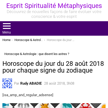
Esprit Spiritualité Métaphysiques
Découvrez de nouvelles façons de faire évoluer votre
conscience & votre esprit
Menu
You are here:
Home
Horoscope & Astrologie : que disent les astres ?
Horoscope du jour du 28 août 2018 pour chaque signe du zodiaque
Horoscope & Astrologie : que disent les astres ?
Horoscope du jour du 28 août 2018
pour chaque signe du zodiaque
Par
Rudy ABADIE
28 août 2018, 3h08
[isa_amp_and_regular_adsense]