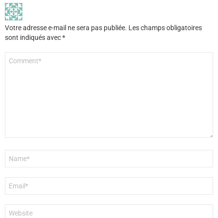
Votre adresse e-mail ne sera pas publiée.
Les champs obligatoires
sont indiqués avec
*
Commentaire
*
Nom
*
E-
mail
*
Site
web