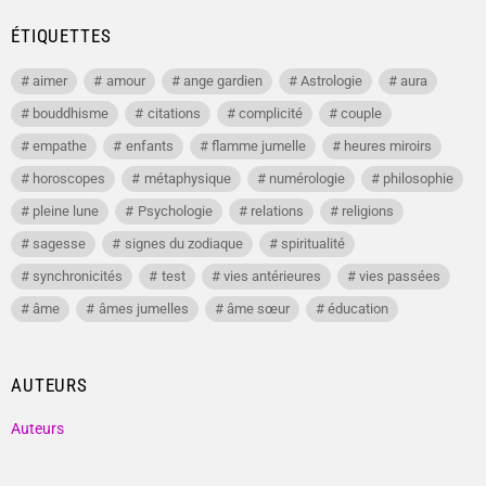
ÉTIQUETTES
aimer
amour
ange gardien
Astrologie
aura
bouddhisme
citations
complicité
couple
empathe
enfants
flamme jumelle
heures miroirs
horoscopes
métaphysique
numérologie
philosophie
pleine lune
Psychologie
relations
religions
sagesse
signes du zodiaque
spiritualité
synchronicités
test
vies antérieures
vies passées
âme
âmes jumelles
âme sœur
éducation
AUTEURS
Auteurs