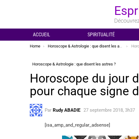
Espr
Découvrez 
ACCUEIL
SPIRITUALITÉ
You are here:
Home
Horoscope & Astrologie : que disent les astres ?
Horosco
Horoscope & Astrologie : que disent les astres ?
Horoscope du jour 
pour chaque signe 
Par
Rudy ABADIE
27 septembre 2018, 3h37
[isa_amp_and_regular_adsense]