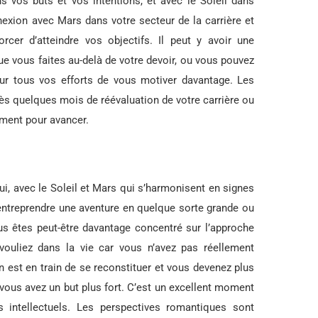
s vos buts et vos intentions, et avec le Soleil dans
nexion avec Mars dans votre secteur de la carrière et
orcer d’atteindre vos objectifs. Il peut y avoir une
e vous faites au-delà de votre devoir, ou vous pouvez
our tous vos efforts de vous motiver davantage. Les
ès quelques mois de réévaluation de votre carrière ou
oment pour avancer.
ui, avec le Soleil et Mars qui s’harmonisent en signes
entreprendre une aventure en quelque sorte grande ou
us êtes peut-être davantage concentré sur l’approche
ouliez dans la vie car vous n’avez pas réellement
n est en train de se reconstituer et vous devenez plus
e vous avez un but plus fort. C’est un excellent moment
s intellectuels. Les perspectives romantiques sont