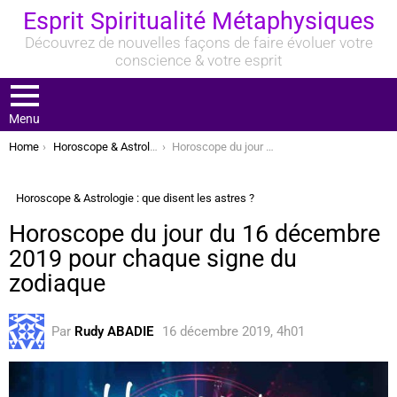
Esprit Spiritualité Métaphysiques
Découvrez de nouvelles façons de faire évoluer votre
conscience & votre esprit
Menu
You are here:
Home
Horoscope & Astrologie : que disent les astres ?
Horoscope du jour du 16 décembre 2019 pour chaque signe du zodiaque
Horoscope & Astrologie : que disent les astres ?
Horoscope du jour du 16 décembre
2019 pour chaque signe du
zodiaque
Par
Rudy ABADIE
16 décembre 2019, 4h01