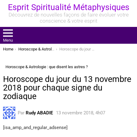
Esprit Spiritualité Métaphysiques
Découvrez de nouvelles façons de faire évoluer votre
conscience & votre esprit
Menu
You are here:
Home
Horoscope & Astrologie : que disent les astres ?
Horoscope du jour du 13 novembre 2018 pour chaque signe du zodiaque
Horoscope & Astrologie : que disent les astres ?
Horoscope du jour du 13 novembre
2018 pour chaque signe du
zodiaque
Par
Rudy ABADIE
13 novembre 2018, 4h07
[isa_amp_and_regular_adsense]