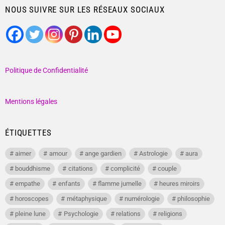
NOUS SUIVRE SUR LES RÉSEAUX SOCIAUX
Politique de Confidentialité
Mentions légales
ÉTIQUETTES
aimer
amour
ange gardien
Astrologie
aura
bouddhisme
citations
complicité
couple
empathe
enfants
flamme jumelle
heures miroirs
horoscopes
métaphysique
numérologie
philosophie
pleine lune
Psychologie
relations
religions