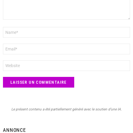
Nom
*
E-
mail
*
Site
web
Le présent contenu a été partiellement généré avec le soutien d’une IA.
ANNONCE