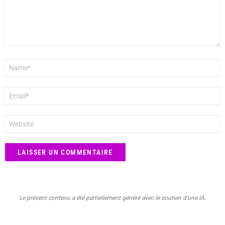
Nom
*
E-
mail
*
Site
web
Le présent contenu a été partiellement généré avec le soutien d’une IA.