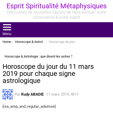
Esprit Spiritualité Métaphysiques
Découvrez de nouvelles façons de faire évoluer votre
conscience & votre esprit
Menu
You are here:
Home
Horoscope & Astrologie : que disent les astres ?
Horoscope du jour du 11 mars 2019 pour chaque signe astrologique
Horoscope & Astrologie : que disent les astres ?
Horoscope du jour du 11 mars
2019 pour chaque signe
astrologique
Par
Rudy ABADIE
11 mars 2019, 4h17
[isa_amp_and_regular_adsense]