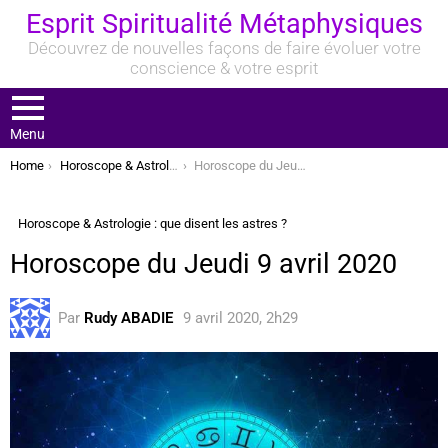
Esprit Spiritualité Métaphysiques
Découvrez de nouvelles façons de faire évoluer votre
conscience & votre esprit
Menu
You are here:
Home
Horoscope & Astrologie : que disent les astres ?
Horoscope du Jeudi 9 avril 2020
Horoscope & Astrologie : que disent les astres ?
Horoscope du Jeudi 9 avril 2020
Par
Rudy ABADIE
9 avril 2020, 2h29