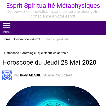
Esprit Spiritualité Métaphysiques
Découvrez de nouvelles façons de faire évoluer votre
conscience & votre esprit
Menu
You are here:
Home
Horoscope & Astrologie : que disent les astres ?
Horoscope du Jeudi 28 Mai 2020
Horoscope & Astrologie : que disent les astres ?
Horoscope du Jeudi 28 Mai 2020
Par
Rudy ABADIE
28 mai 2020, 2h40