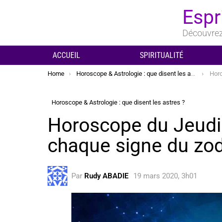
Espr
Découvrez 
ACCUEIL
SPIRITUALITÉ
You are here:
Home
Horoscope & Astrologie : que disent les astres ?
Horosc
Horoscope & Astrologie : que disent les astres ?
Horoscope du Jeudi
chaque signe du zo
Par
Rudy ABADIE
19 mars 2020, 3h01