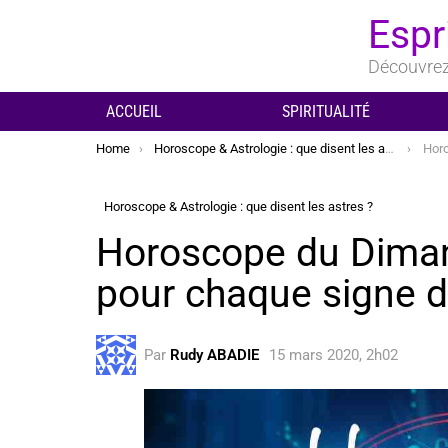
Espr
Découvrez 
ACCUEIL
SPIRITUALITÉ
You are here:
Home
Horoscope & Astrologie : que disent les astres ?
Horosc
Horoscope & Astrologie : que disent les astres ?
Horoscope du Dima
pour chaque signe 
Par
Rudy ABADIE
15 mars 2020, 2h02