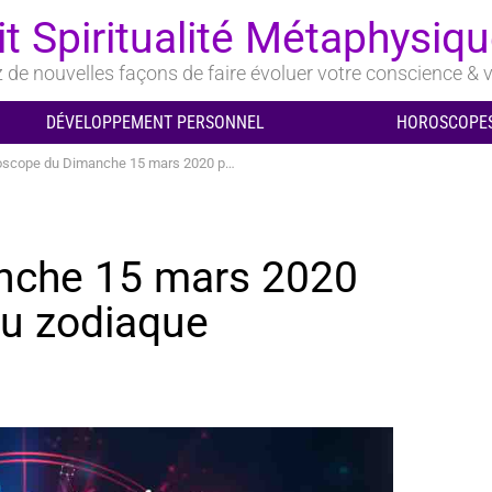
it Spiritualité Métaphysiq
de nouvelles façons de faire évoluer votre conscience & v
DÉVELOPPEMENT PERSONNEL
HOROSCOPES
ope du Dimanche 15 mars 2020 pour chaque signe du zodiaque
nche 15 mars 2020
du zodiaque