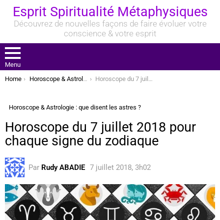
Esprit Spiritualité Métaphysiques
Découvrez de nouvelles façons de faire évoluer votre
conscience & votre esprit
Menu
You are here:
Home
Horoscope & Astrologie : que disent les astres ?
Horoscope du 7 juillet 2018 pour chaque signe du zodiaque
Horoscope & Astrologie : que disent les astres ?
Horoscope du 7 juillet 2018 pour
chaque signe du zodiaque
Par
Rudy ABADIE
7 juillet 2018, 3h02