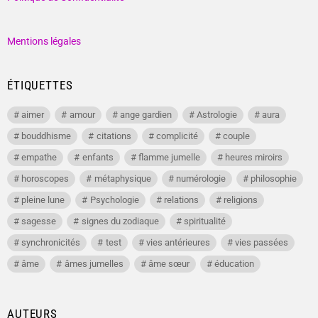
Mentions légales
ÉTIQUETTES
aimer
amour
ange gardien
Astrologie
aura
bouddhisme
citations
complicité
couple
empathe
enfants
flamme jumelle
heures miroirs
horoscopes
métaphysique
numérologie
philosophie
pleine lune
Psychologie
relations
religions
sagesse
signes du zodiaque
spiritualité
synchronicités
test
vies antérieures
vies passées
âme
âmes jumelles
âme sœur
éducation
AUTEURS