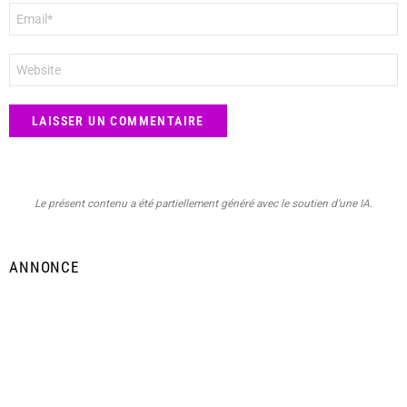
E-
mail
*
Site
web
Le présent contenu a été partiellement généré avec le soutien d’une IA.
ANNONCE