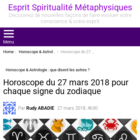
Esprit Spiritualité Métaphysiques
Découvrez de nouvelles façons de faire évoluer votre
conscience & votre esprit
Menu
You are here:
Home
Horoscope & Astrologie : que disent les astres ?
Horoscope du 27 mars 2018 pour chaque signe du zodiaque
Horoscope & Astrologie : que disent les astres ?
Horoscope du 27 mars 2018 pour
chaque signe du zodiaque
Par
Rudy ABADIE
27 mars 2018, 4h30