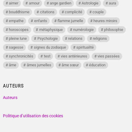
aimer
amour
ange gardien
Astrologie
aura
bouddhisme
citations
complicité
couple
empathe
enfants
flamme jumelle
heures miroirs
horoscopes
métaphysique
numérologie
philosophie
pleine lune
Psychologie
relations
religions
sagesse
signes du zodiaque
spiritualité
synchronicités
test
vies antérieures
vies passées
âme
âmes jumelles
âme sœur
éducation
AUTEURS
Auteurs
Politique d’utilisation des cookies