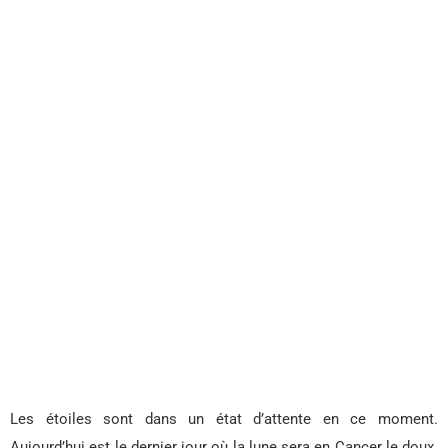
Les étoiles sont dans un état d’attente en ce moment.
Aujourd’hui est le dernier jour où la lune sera en Cancer le doux.