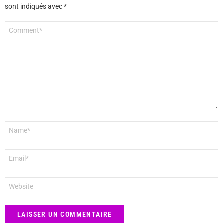
sont indiqués avec
*
Commentaire
*
Nom
*
E-
mail
*
Site
web