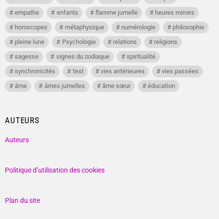
empathe
enfants
flamme jumelle
heures miroirs
horoscopes
métaphysique
numérologie
philosophie
pleine lune
Psychologie
relations
religions
sagesse
signes du zodiaque
spiritualité
synchronicités
test
vies antérieures
vies passées
âme
âmes jumelles
âme sœur
éducation
AUTEURS
Auteurs
Politique d’utilisation des cookies
Plan du site