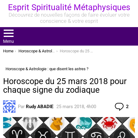
Esprit Spiritualité Métaphysiques
Découvrez de nouvelles façons de faire évoluer votre
conscience & votre esprit
Menu
You are here:
Home
Horoscope & Astrologie : que disent les astres ?
Horoscope du 25 mars 2018 pour chaque signe du zodiaque
Horoscope & Astrologie : que disent les astres ?
Horoscope du 25 mars 2018 pour
chaque signe du zodiaque
Com
Par
Rudy ABADIE
25 mars 2018, 4h00
2