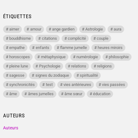
ÉTIQUETTES
aimer
amour
ange gardien
Astrologie
aura
bouddhisme
citations
complicité
couple
empathe
enfants
flamme jumelle
heures miroirs
horoscopes
métaphysique
numérologie
philosophie
pleine lune
Psychologie
relations
religions
sagesse
signes du zodiaque
spiritualité
synchronicités
test
vies antérieures
vies passées
âme
âmes jumelles
âme sœur
éducation
AUTEURS
Auteurs