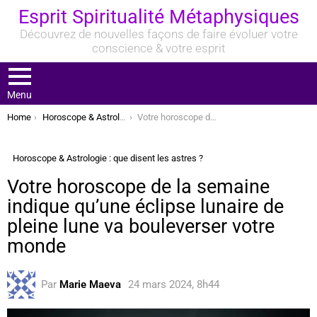
Esprit Spiritualité Métaphysiques
Découvrez de nouvelles façons de faire évoluer votre
conscience & votre esprit
Menu
You are here:
Home
Horoscope & Astrologie : que disent les astres ?
Votre horoscope de la semaine indique qu’une éclipse lunaire de pleine lune va bouleverser votre monde
Horoscope & Astrologie : que disent les astres ?
Votre horoscope de la semaine
indique qu’une éclipse lunaire de
pleine lune va bouleverser votre
monde
Par
Marie Maeva
24 mars 2024, 8h44