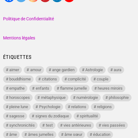
Politique de Confidentialité
Mentions légales
ÉTIQUETTES
aimer
amour
ange gardien
Astrologie
aura
bouddhisme
citations
complicité
couple
empathe
enfants
flamme jumelle
heures miroirs
horoscopes
métaphysique
numérologie
philosophie
pleine lune
Psychologie
relations
religions
sagesse
signes du zodiaque
spiritualité
synchronicités
test
vies antérieures
vies passées
âme
âmes jumelles
âme sœur
éducation