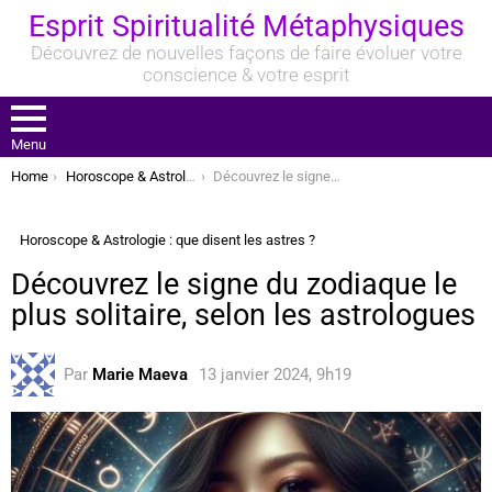
Esprit Spiritualité Métaphysiques
Découvrez de nouvelles façons de faire évoluer votre
conscience & votre esprit
Menu
You are here:
Home
Horoscope & Astrologie : que disent les astres ?
Découvrez le signe du zodiaque le plus solitaire, selon les astrologues
Horoscope & Astrologie : que disent les astres ?
Découvrez le signe du zodiaque le
plus solitaire, selon les astrologues
Par
Marie Maeva
13 janvier 2024, 9h19