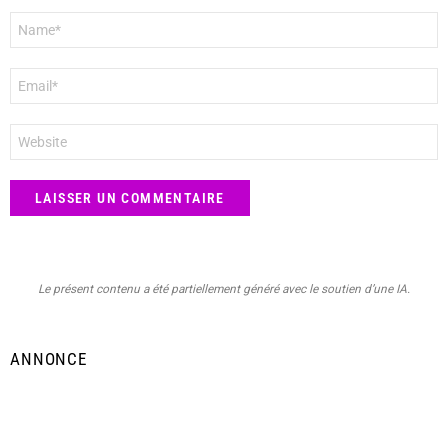
Nom
*
E-
mail
*
Site
web
Le présent contenu a été partiellement généré avec le soutien d’une IA.
ANNONCE