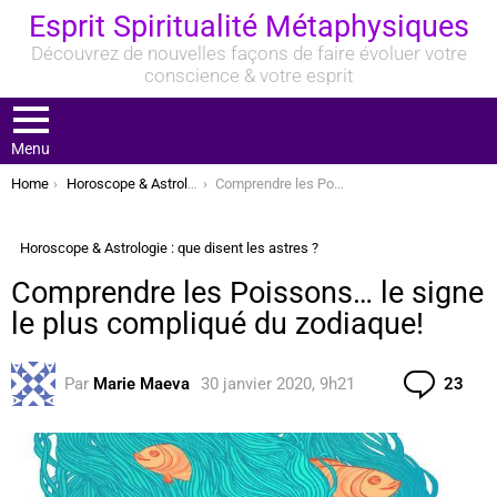
Esprit Spiritualité Métaphysiques
Découvrez de nouvelles façons de faire évoluer votre
conscience & votre esprit
Menu
You are here:
Home
Horoscope & Astrologie : que disent les astres ?
Comprendre les Poissons… le signe le plus compliqué du zodiaque!
Horoscope & Astrologie : que disent les astres ?
Comprendre les Poissons… le signe
le plus compliqué du zodiaque!
Com
Par
Marie Maeva
30 janvier 2020, 9h21
23