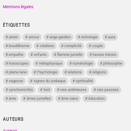
Mentions légales
ÉTIQUETTES
aimer
amour
ange gardien
Astrologie
aura
bouddhisme
citations
complicité
couple
empathe
enfants
flamme jumelle
heures miroirs
horoscopes
métaphysique
numérologie
philosophie
pleine lune
Psychologie
relations
religions
sagesse
signes du zodiaque
spiritualité
synchronicités
test
vies antérieures
vies passées
âme
âmes jumelles
âme sœur
éducation
AUTEURS
Auteurs