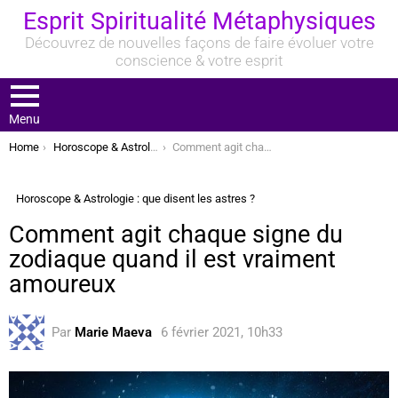
Esprit Spiritualité Métaphysiques
Découvrez de nouvelles façons de faire évoluer votre
conscience & votre esprit
Menu
You are here:
Home
Horoscope & Astrologie : que disent les astres ?
Comment agit chaque signe du zodiaque quand il est vraiment amoureux
Horoscope & Astrologie : que disent les astres ?
Comment agit chaque signe du
zodiaque quand il est vraiment
amoureux
Par
Marie Maeva
6 février 2021, 10h33