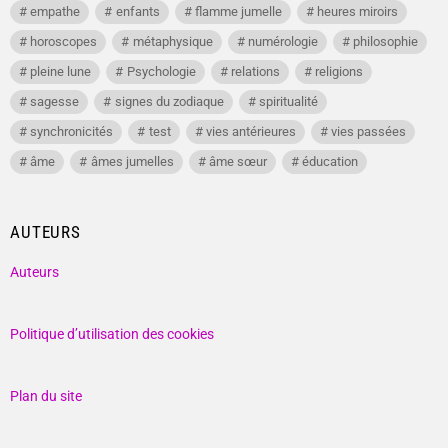
empathe
enfants
flamme jumelle
heures miroirs
horoscopes
métaphysique
numérologie
philosophie
pleine lune
Psychologie
relations
religions
sagesse
signes du zodiaque
spiritualité
synchronicités
test
vies antérieures
vies passées
âme
âmes jumelles
âme sœur
éducation
AUTEURS
Auteurs
Politique d’utilisation des cookies
Plan du site