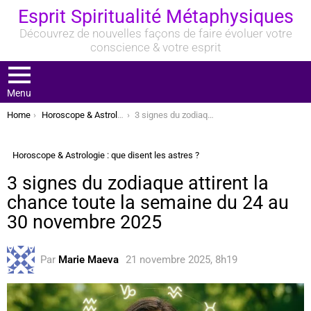
Esprit Spiritualité Métaphysiques
Découvrez de nouvelles façons de faire évoluer votre
conscience & votre esprit
Menu
You are here:
Home
Horoscope & Astrologie : que disent les astres ?
3 signes du zodiaque attirent la chance toute la semaine du 24 au 30 novembre 2025
Horoscope & Astrologie : que disent les astres ?
3 signes du zodiaque attirent la
chance toute la semaine du 24 au
30 novembre 2025
Par
Marie Maeva
21 novembre 2025, 8h19