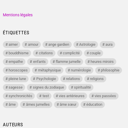
Mentions légales
ÉTIQUETTES
aimer
amour
ange gardien
Astrologie
aura
bouddhisme
citations
complicité
couple
empathe
enfants
flamme jumelle
heures miroirs
horoscopes
métaphysique
numérologie
philosophie
pleine lune
Psychologie
relations
religions
sagesse
signes du zodiaque
spiritualité
synchronicités
test
vies antérieures
vies passées
âme
âmes jumelles
âme sœur
éducation
AUTEURS