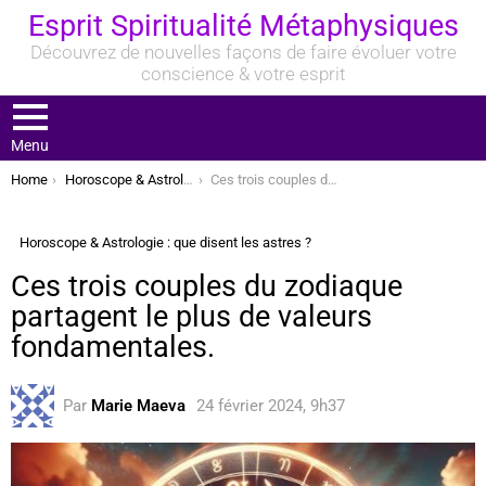
Esprit Spiritualité Métaphysiques
Découvrez de nouvelles façons de faire évoluer votre
conscience & votre esprit
Menu
You are here:
Home
Horoscope & Astrologie : que disent les astres ?
Ces trois couples du zodiaque partagent le plus de valeurs fondamentales.
Horoscope & Astrologie : que disent les astres ?
Ces trois couples du zodiaque
partagent le plus de valeurs
fondamentales.
Par
Marie Maeva
24 février 2024, 9h37