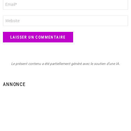
E-
mail
*
Site
web
Le présent contenu a été partiellement généré avec le soutien d’une IA.
ANNONCE