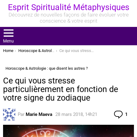
Esprit Spiritualité Métaphysiques
Découvrez de nouvelles façons de faire évoluer votre
conscience & votre esprit
Menu
You are here:
Home
Horoscope & Astrologie : que disent les astres ?
Ce qui vous stresse particulièrement en fonction de votre signe du zodiaque
Horoscope & Astrologie : que disent les astres ?
Ce qui vous stresse
particulièrement en fonction de
votre signe du zodiaque
Com
Par
Marie Maeva
28 mars 2018, 14h21
1