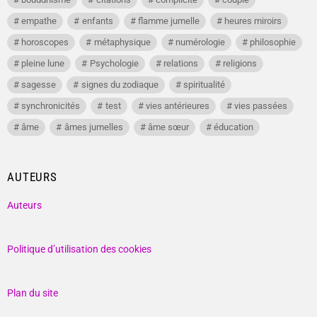
empathe
enfants
flamme jumelle
heures miroirs
horoscopes
métaphysique
numérologie
philosophie
pleine lune
Psychologie
relations
religions
sagesse
signes du zodiaque
spiritualité
synchronicités
test
vies antérieures
vies passées
âme
âmes jumelles
âme sœur
éducation
AUTEURS
Auteurs
Politique d’utilisation des cookies
Plan du site