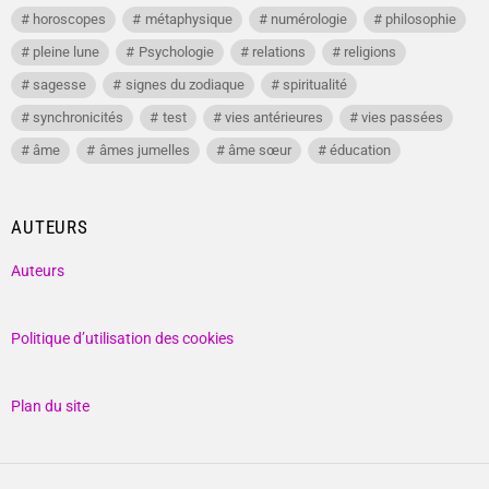
horoscopes
métaphysique
numérologie
philosophie
pleine lune
Psychologie
relations
religions
sagesse
signes du zodiaque
spiritualité
synchronicités
test
vies antérieures
vies passées
âme
âmes jumelles
âme sœur
éducation
AUTEURS
Auteurs
Politique d’utilisation des cookies
Plan du site