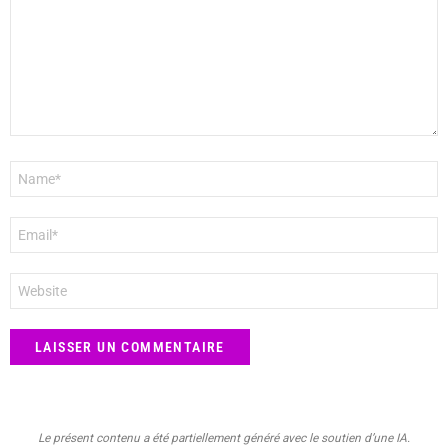
Nom
*
E-
mail
*
Site
web
Le présent contenu a été partiellement généré avec le soutien d’une IA.