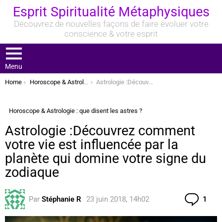
Esprit Spiritualité Métaphysiques
Découvrez de nouvelles façons de faire évoluer votre
conscience & votre esprit
Menu
You are here:
Home
Horoscope & Astrologie : que disent les astres ?
Astrologie :Découvrez comment votre vie est influencée par la planète qui domine votre signe du zodiaque
Horoscope & Astrologie : que disent les astres ?
Astrologie :Découvrez comment
votre vie est influencée par la
planète qui domine votre signe du
zodiaque
Com
Par
Stéphanie R
23 juin 2018, 14h02
1