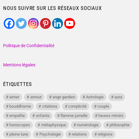
NOUS SUIVRE SUR LES RÉSEAUX SOCIAUX
Politique de Confidentialité
Mentions légales
ÉTIQUETTES
aimer
amour
ange gardien
Astrologie
aura
bouddhisme
citations
complicité
couple
empathe
enfants
flamme jumelle
heures miroirs
horoscopes
métaphysique
numérologie
philosophie
pleine lune
Psychologie
relations
religions