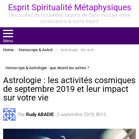
Esprit Spiritualité Métaphysiques
Découvrez de nouvelles façons de faire évoluer votre
conscience & votre esprit
Menu
You are here:
Home
Horoscope & Astrologie : que disent les astres ?
Astrologie : les activités cosmiques de septembre 2019 et leur impact sur votre vie
Horoscope & Astrologie : que disent les astres ?
Astrologie : les activités cosmiques
de septembre 2019 et leur impact
sur votre vie
Par
Rudy ABADIE
3 septembre 2019, 8h13