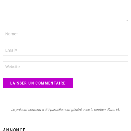
Nom
*
E-
mail
*
Site
web
Le présent contenu a été partiellement généré avec le soutien d’une IA.
ANNONCE