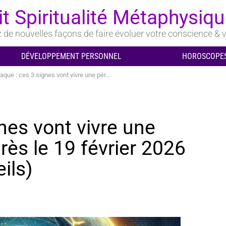
it Spiritualité Métaphysiq
de nouvelles façons de faire évoluer votre conscience & v
DÉVELOPPEMENT PERSONNEL
HOROSCOPES
ces 3 signes vont vivre une période favorable après le 19 février 2026 (prédictions et conseils)
nes vont vivre une
rès le 19 février 2026
ils)