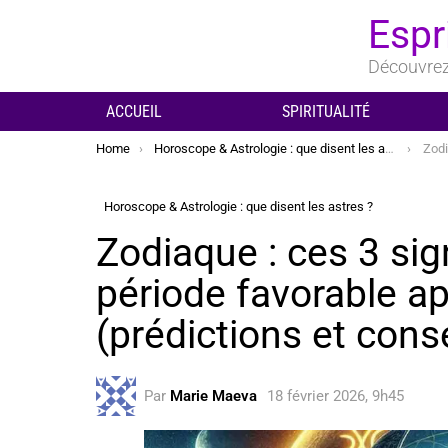
Espr
Découvrez 
ACCUEIL
SPIRITUALITÉ
You are here:
Home
Horoscope & Astrologie : que disent les astres ?
Zodiaque : 
Horoscope & Astrologie : que disent les astres ?
Zodiaque : ces 3 sig
période favorable ap
(prédictions et conse
Par
Marie Maeva
18 février 2026, 9h45