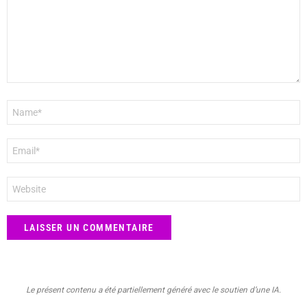
Nom
*
E-
mail
*
Site
web
Le présent contenu a été partiellement généré avec le soutien d’une IA.