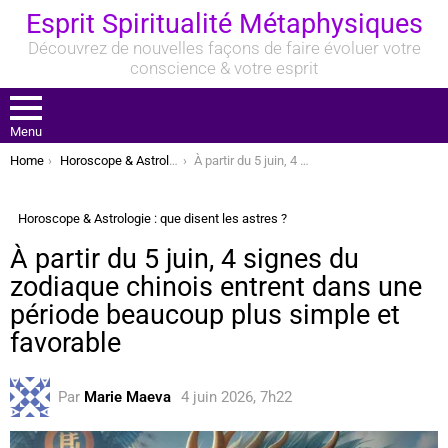
Esprit Spiritualité Métaphysiques
Découvrez de nouvelles façons de faire évoluer votre
conscience & votre esprit
Menu
You are here:
Home
Horoscope & Astrologie : que disent les astres ?
À partir du 5 juin, 4 signes du zodiaque chinois entrent dans une période beaucoup plus simple et favorable
Horoscope & Astrologie : que disent les astres ?
À partir du 5 juin, 4 signes du
zodiaque chinois entrent dans une
période beaucoup plus simple et
favorable
Par
Marie Maeva
4 juin 2026, 7h22