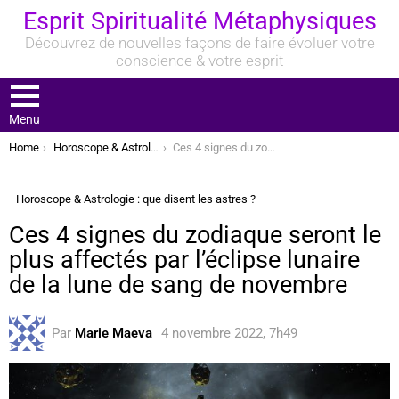
Esprit Spiritualité Métaphysiques
Découvrez de nouvelles façons de faire évoluer votre
conscience & votre esprit
Menu
You are here:
Home
Horoscope & Astrologie : que disent les astres ?
Ces 4 signes du zodiaque seront le plus affectés par l’éclipse lunaire de la lune de sang de novembre
Horoscope & Astrologie : que disent les astres ?
Ces 4 signes du zodiaque seront le
plus affectés par l’éclipse lunaire
de la lune de sang de novembre
Par
Marie Maeva
4 novembre 2022, 7h49