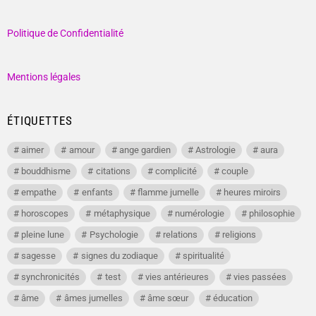
Politique de Confidentialité
Mentions légales
ÉTIQUETTES
aimer
amour
ange gardien
Astrologie
aura
bouddhisme
citations
complicité
couple
empathe
enfants
flamme jumelle
heures miroirs
horoscopes
métaphysique
numérologie
philosophie
pleine lune
Psychologie
relations
religions
sagesse
signes du zodiaque
spiritualité
synchronicités
test
vies antérieures
vies passées
âme
âmes jumelles
âme sœur
éducation