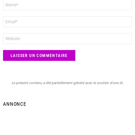
Nom
*
E-
mail
*
Site
web
Le présent contenu a été partiellement généré avec le soutien d’une IA.
ANNONCE