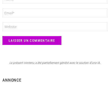
*
E-
mail
*
Site
web
Le présent contenu a été partiellement généré avec le soutien d’une IA.
ANNONCE