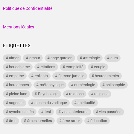
Politique de Confidentialité
Mentions légales
ÉTIQUETTES
aimer
amour
ange gardien
Astrologie
aura
bouddhisme
citations
complicité
couple
empathe
enfants
flamme jumelle
heures miroirs
horoscopes
métaphysique
numérologie
philosophie
pleine lune
Psychologie
relations
religions
sagesse
signes du zodiaque
spiritualité
synchronicités
test
vies antérieures
vies passées
âme
âmes jumelles
âme sœur
éducation