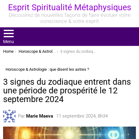
Esprit Spiritualité Métaphysiques
Découvrez de nouvelles façons de faire évoluer votre
conscience & votre esprit
Menu
You are here:
Home
Horoscope & Astrologie : que disent les astres ?
3 signes du zodiaque entrent dans une période de prospérité le 12 septembre 2024
Horoscope & Astrologie : que disent les astres ?
3 signes du zodiaque entrent dans
une période de prospérité le 12
septembre 2024
Par
Marie Maeva
11 septembre 2024, 8h34