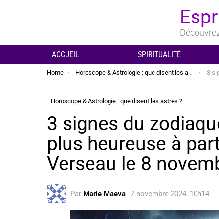
Espr
Découvrez 
ACCUEIL
SPIRITUALITÉ
You are here:
Home
Horoscope & Astrologie : que disent les astres ?
3 signes du
Horoscope & Astrologie : que disent les astres ?
3 signes du zodiaqu
plus heureuse à part
Verseau le 8 novem
Par
Marie Maeva
7 novembre 2024, 10h14