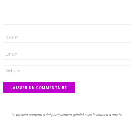
Nom
*
E-
mail
*
Site
web
Le présent contenu a été partiellement généré avec le soutien d’une IA.