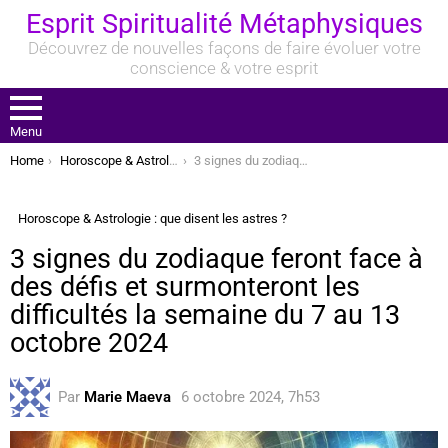
Esprit Spiritualité Métaphysiques
Découvrez de nouvelles façons de faire évoluer votre
conscience & votre esprit
Menu
You are here:
Home
Horoscope & Astrologie : que disent les astres ?
3 signes du zodiaque feront face à des défis et surmonteront les difficultés la semaine du 7 au 13 octobre 2024
Horoscope & Astrologie : que disent les astres ?
3 signes du zodiaque feront face à
des défis et surmonteront les
difficultés la semaine du 7 au 13
octobre 2024
Par
Marie Maeva
6 octobre 2024, 7h53