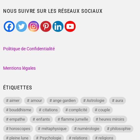
NOUS SUIVRE SUR LES RÉSEAUX SOCIAUX
Politique de Confidentialité
Mentions légales
ÉTIQUETTES
aimer
amour
ange gardien
Astrologie
aura
bouddhisme
citations
complicité
couple
empathe
enfants
flamme jumelle
heures miroirs
horoscopes
métaphysique
numérologie
philosophie
pleine lune
Psychologie
relations
religions