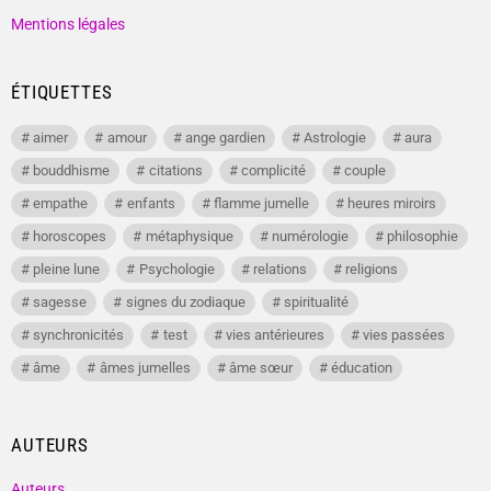
Mentions légales
ÉTIQUETTES
aimer
amour
ange gardien
Astrologie
aura
bouddhisme
citations
complicité
couple
empathe
enfants
flamme jumelle
heures miroirs
horoscopes
métaphysique
numérologie
philosophie
pleine lune
Psychologie
relations
religions
sagesse
signes du zodiaque
spiritualité
synchronicités
test
vies antérieures
vies passées
âme
âmes jumelles
âme sœur
éducation
AUTEURS
Auteurs