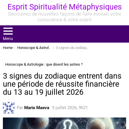
Esprit Spiritualité Métaphysiques
Découvrez de nouvelles façons de faire évoluer votre
conscience & votre esprit
Menu
You are here:
Home
Horoscope & Astrologie : que disent les astres ?
3 signes du zodiaque entrent dans une période de réussite financière du 13 au 19 juillet 2026
Horoscope & Astrologie : que disent les astres ?
3 signes du zodiaque entrent dans
une période de réussite financière
du 13 au 19 juillet 2026
Par
Marie Maeva
9 juillet 2026, 9h21