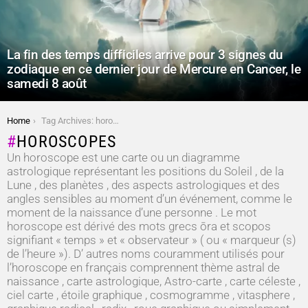
La fin des temps difficiles arrive pour 3 signes du
zodiaque en ce dernier jour de Mercure en Cancer, le
samedi 8 août
You are here:
Home
Tag Archives: horoscopes
HOROSCOPES
Un horoscope est une carte ou un diagramme
astrologique représentant les positions du Soleil , de la
Lune , des planètes , des aspects astrologiques et des
angles sensibles au moment d’un événement, comme le
moment de la naissance d’une personne . Le mot
horoscope est dérivé des mots grecs ōra et scopos
signifiant « temps » et « observateur » ( ou « marqueur (s)
de l’heure »). D’ autres noms couramment utilisés pour
l’horoscope en français comprennent thème astral de
naissance , carte astrologique, Astro-carte , carte céleste ,
ciel carte , étoile graphique , cosmogramme , vitasphere ,