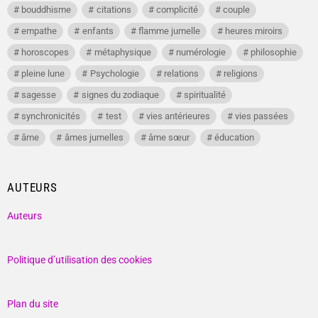
bouddhisme
citations
complicité
couple
empathe
enfants
flamme jumelle
heures miroirs
horoscopes
métaphysique
numérologie
philosophie
pleine lune
Psychologie
relations
religions
sagesse
signes du zodiaque
spiritualité
synchronicités
test
vies antérieures
vies passées
âme
âmes jumelles
âme sœur
éducation
AUTEURS
Auteurs
Politique d’utilisation des cookies
Plan du site