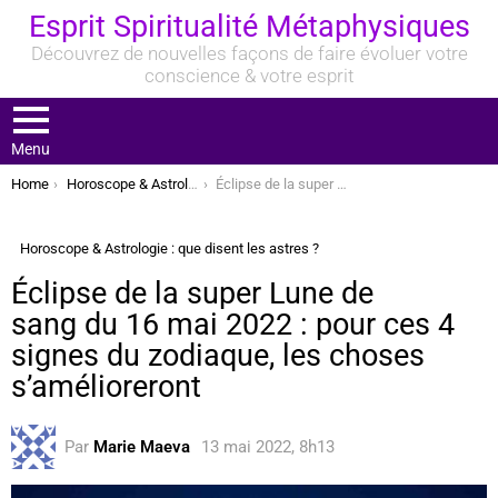
Esprit Spiritualité Métaphysiques
Découvrez de nouvelles façons de faire évoluer votre
conscience & votre esprit
Menu
You are here:
Home
Horoscope & Astrologie : que disent les astres ?
Éclipse de la super Lune de sang du 16 mai 2022 : pour ces 4 signes du zodiaque, les choses s’amélioreront
Horoscope & Astrologie : que disent les astres ?
Éclipse de la super Lune de
sang du 16 mai 2022 : pour ces 4
signes du zodiaque, les choses
s’amélioreront
Par
Marie Maeva
13 mai 2022, 8h13