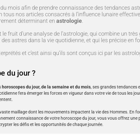
u mois afin de prendre connaissance des tendances astra
 tous nos articles consacrés à l’influence lunaire effect
ièrement déterminant en
astrologie
.
t le fruit d’une analyse de l’astrologie, qui combine un t
es astres dans la vie quotidienne, et qui les précise en 
rprétés et c’est ainsi qu’ils sont conçus ici par les astrolo
e du jour ?
s
horoscopes du jour, de la semaine et du mois
, ses grandes tendances e
idienne fera émerger les forces en vigueur dans votre vie de tous les jours
entent.
 un vaste maillage dont les mouvements impactent la vie des Hommes. En f
ennement connaissance de votre horoscope du jour, vous vous offrez une pa
rypter les défis et les opportunités de chaque journée.