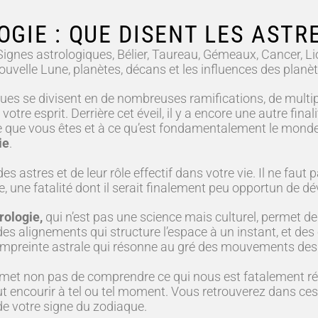
GIE : QUE DISENT LES ASTRE
 Signes astrologiques, Bélier, Taureau, Gémeaux, Cancer, Lio
ouvelle Lune, planètes, décans et les influences des planè
es se divisent en de nombreuses ramifications, de multip
 votre esprit. Derrière cet éveil, il y a encore une autre fin
 que vous êtes et à ce qu’est fondamentalement le monde, i
ie
.
astres et de leur rôle effectif dans votre vie. Il ne faut p
 une fatalité dont il serait finalement peu opportun de dév
rologie,
qui n’est pas une science mais culturel, permet d
 des alignements qui structure l’espace à un instant, et d
mpreinte astrale qui résonne au gré des mouvements des
met non pas de comprendre ce qui nous est fatalement réser
peut encourir à tel ou tel moment. Vous retrouverez dans c
 de votre signe du zodiaque.