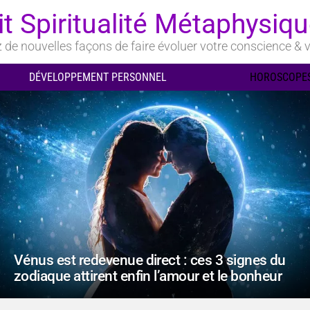
it Spiritualité Métaphysiq
de nouvelles façons de faire évoluer votre conscience & v
DÉVELOPPEMENT PERSONNEL
HOROSCOPES
Vénus est redevenue direct : ces 3 signes du
zodiaque attirent enfin l’amour et le bonheur