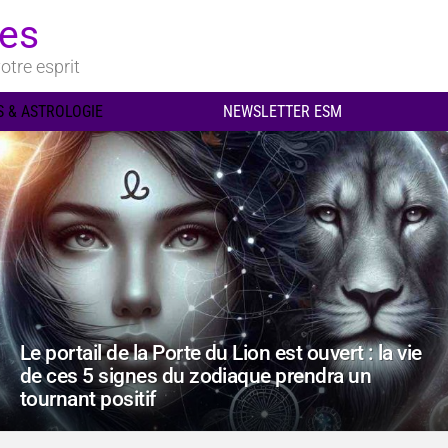
ues
otre esprit
 & ASTROLOGIE
NEWSLETTER ESM
Le portail de la Porte du Lion est ouvert : la vie
de ces 5 signes du zodiaque prendra un
tournant positif