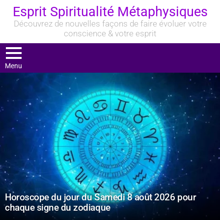
Esprit Spiritualité Métaphysiques
Découvrez de nouvelles façons de faire évoluer votre
conscience & votre esprit
Menu
DERNIERS
ARTICLES
Horoscope du jour du Samedi 8 août 2026 pour
chaque signe du zodiaque